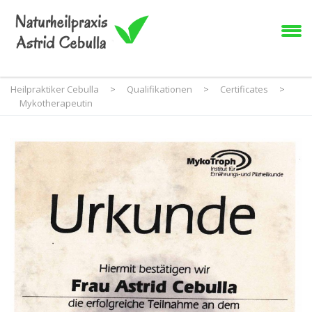
Heilpraktiker Cebulla
>
Qualifikationen
>
Certificates
>
Mykotherapeutin